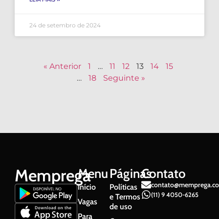
24 de setembro de 2024
« Anterior
1
…
11
12
13
14
15
…
18
Seguinte »
Memprega
Menu
Páginas
Contato
contato@memprega.co
Início
Políticas
(11) 9 4050-6265
e Termos
Vagas
de uso
Para