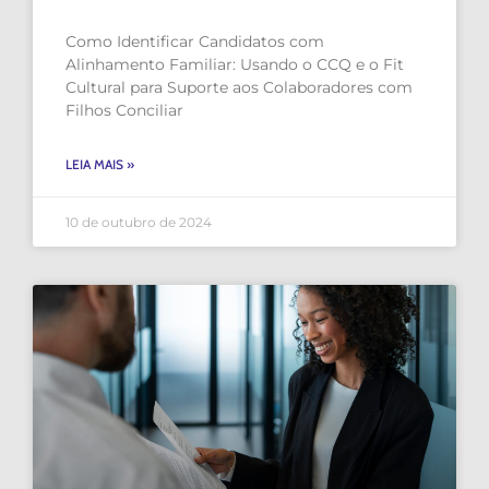
Fit Cultural para Suporte aos
Como Identificar Candidatos com
Colaboradores com Filhos
Alinhamento Familiar: Usando o CCQ e o Fit
Cultural para Suporte aos Colaboradores com
Filhos Conciliar
LEIA MAIS »
10 de outubro de 2024