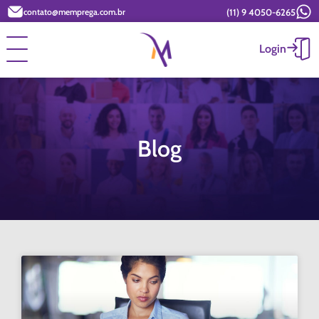
(11) 9 4050-6265
contato@memprega.com.br
Login
Blog