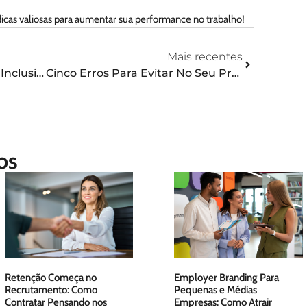
icas valiosas para aumentar sua performance no trabalho!
Mais recentes
Como Tornar Sua Empresa Inclusiva Na Luta PcD
Cinco Erros Para Evitar No Seu Processo Seletivo Com Foco No CCQ
os
Retenção Começa no
Employer Branding Para
Recrutamento: Como
Pequenas e Médias
Contratar Pensando nos
Empresas: Como Atrair