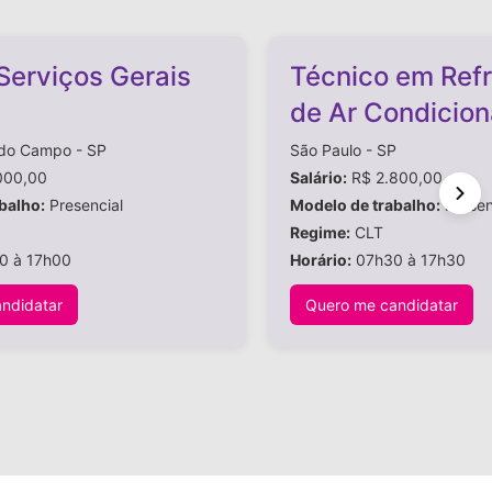
 Serviços Gerais
Técnico em Ref
de Ar Condicio
 do Campo - SP
São Paulo - SP
000,00
Salário:
R$ 2.800,00
balho:
Presencial
Modelo de trabalho:
Presen
Regime:
CLT
0 à 17h00
Horário:
07h30 à 17h30
ndidatar
Quero me candidatar