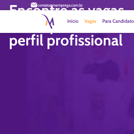
Encontre as vagas
contato@memprega.com.br
ideais para o seu
Início
Vagas
Para Candidato
perfil profissional​