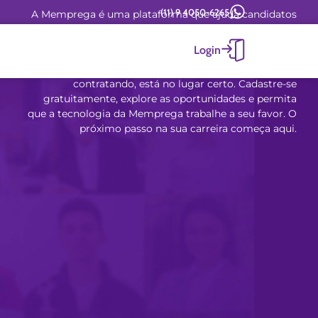
(11) 9 4050-6265
A Memprega é uma plataforma que ajuda candidatos
a encontrar o emprego ideal.
Login
Se você está em busca de crescimento, mudança ou
apenas quer estar no radar de quem realmente está
contratando, está no lugar certo. Cadastre-se
gratuitamente, explore as oportunidades e permita
que a tecnologia da Memprega trabalhe a seu favor. O
próximo passo na sua carreira começa aqui.