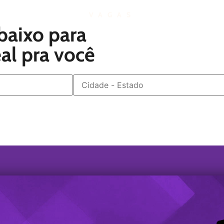
VAGAS
baixo para
eal pra você