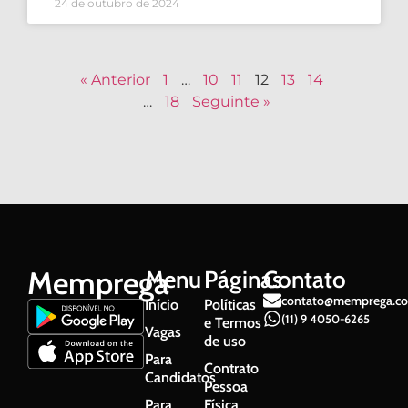
24 de outubro de 2024
« Anterior
1
…
10
11
12
13
14
…
18
Seguinte »
Memprega
Menu
Páginas
Contato
contato@memprega.co
Início
Políticas
(11) 9 4050-6265
e Termos
Vagas
de uso
Para
Contrato
Candidatos
Pessoa
Para
Física