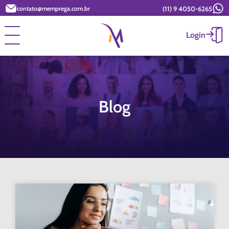
(11) 9 4050-6265
contato@memprega.com.br
Login
Blog