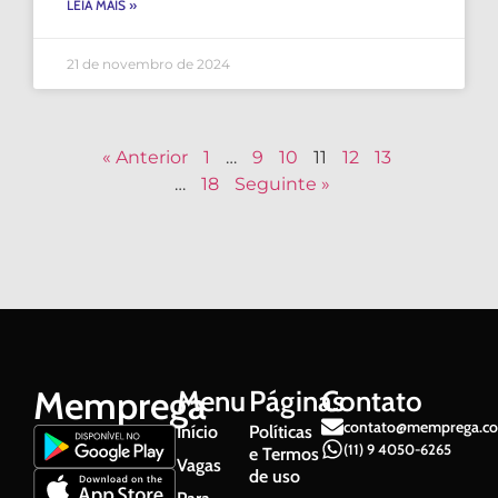
LEIA MAIS »
21 de novembro de 2024
« Anterior
1
…
9
10
11
12
13
…
18
Seguinte »
Memprega
Menu
Páginas
Contato
contato@memprega.co
Início
Políticas
(11) 9 4050-6265
e Termos
Vagas
de uso