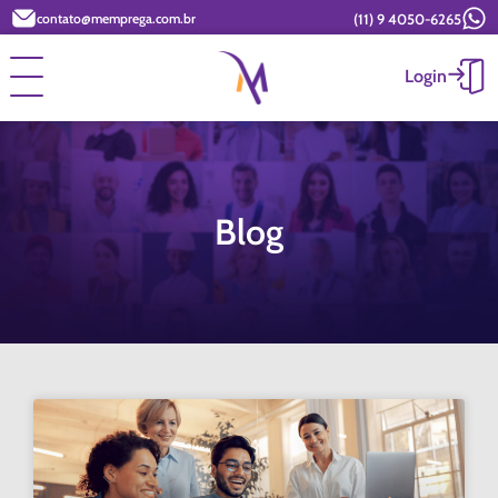
(11) 9 4050-6265
contato@memprega.com.br
Login
Blog