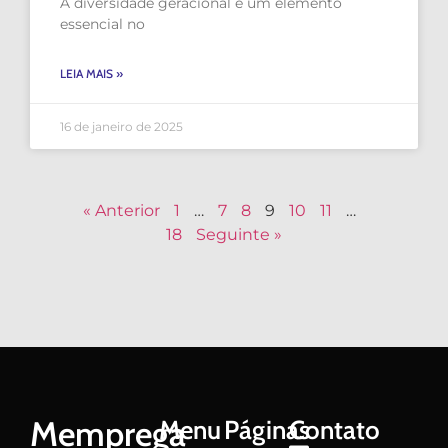
A diversidade geracional é um elemento
essencial no
LEIA MAIS »
16 de janeiro de 2025
« Anterior
1
…
7
8
9
10
11
…
18
Seguinte »
Memprega
Menu
Páginas
Contato