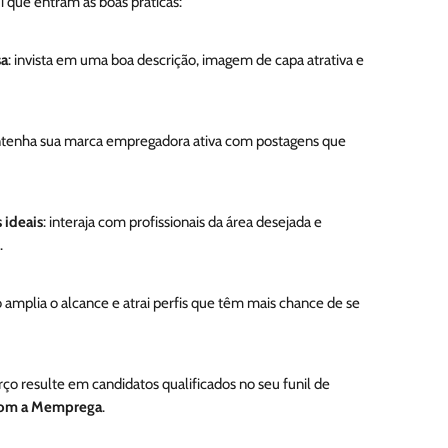
ui que entram as boas práticas:
sa
: invista em uma boa descrição, imagem de capa atrativa e
ntenha sua marca empregadora ativa com postagens que
 ideais
: interaja com profissionais da área desejada e
.
so amplia o alcance e atrai perfis que têm mais chance de se
ço resulte em candidatos qualificados no seu funil de
com a Memprega
.