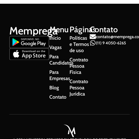
Memprega
Menu
Páginas
Contato
contato@memprega.co
Início
Políticas
(11) 9 4050-6265
e Termos
Vagas
de uso
Para
Contrato
Candidatos
Pessoa
Para
Física
Empresas
Contrato
Blog
Pessoa
Jurídica
Contato