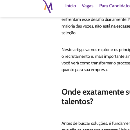
chegar à fase final? Se sim, você não 
enfrentam esse desafio diariamente. 
maioria das vezes,
não está na escass
seleção.
Neste artigo, vamos explorar os princ
o recrutamento e, mais importante a
você verá como transformar o processo
quanto para sua empresa.
Onde exatamente s
talentos?
Antes de buscar soluções, é fundamenta
que não se consegue enxergar
. Veja
desistirem: