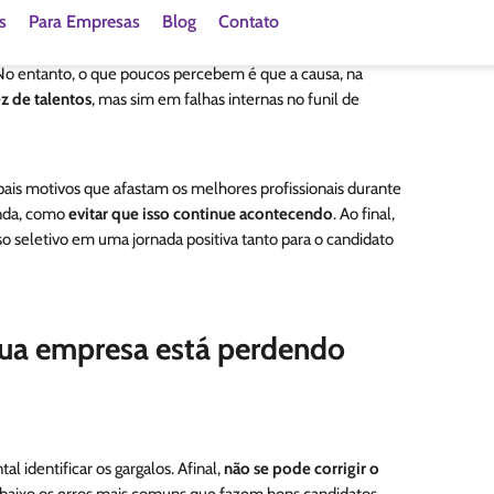
está sozinho. Muitos profissionais de RH e líderes de equipes
No entanto, o que poucos percebem é que a causa, na
ez de talentos
, mas sim em falhas internas no funil de
ipais motivos que afastam os melhores profissionais durante
inda, como
evitar que isso continue acontecendo
. Ao final,
 seletivo em uma jornada positiva tanto para o candidato
ua empresa está perdendo
l identificar os gargalos. Afinal,
não se pode corrigir o
 abaixo os erros mais comuns que fazem bons candidatos