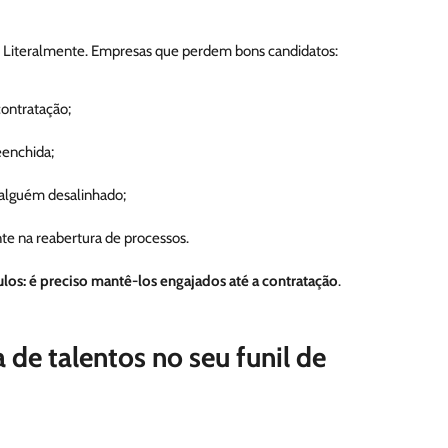
o. Literalmente. Empresas que perdem bons candidatos:
ontratação;
enchida;
 alguém desalinhado;
te na reabertura de processos.
culos: é preciso mantê-los engajados até a contratação
.
 de talentos no seu funil de
problemas, veja estratégias práticas e imediatas que podem