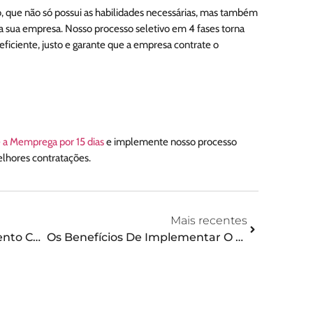
o, que não só possui as habilidades necessárias, mas também
a sua empresa. Nosso processo seletivo em 4 fases torna
 eficiente, justo e garante que a empresa contrate o
 a Memprega por 15 dias
e implemente nosso processo
elhores contratações.
Mais recentes
A Revolução No Recrutamento Com O Método CCQ
Os Benefícios De Implementar O Método CCQ No Recrutamento